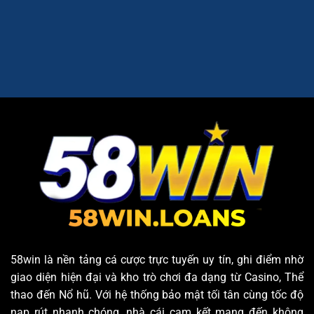
58win là nền tảng cá cược trực tuyến uy tín, ghi điểm nhờ
giao diện hiện đại và kho trò chơi đa dạng từ Casino, Thể
thao đến Nổ hũ. Với hệ thống bảo mật tối tân cùng tốc độ
nạp rút nhanh chóng, nhà cái cam kết mang đến không