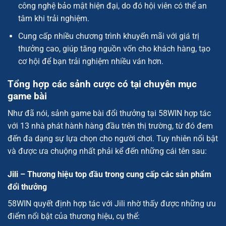
công nghệ bảo mật hiện đại, do đó hội viên có thể an
tâm khi trải nghiệm.
Cung cấp nhiều chương trình khuyến mãi với giá trị
thưởng cao, giúp tăng nguồn vốn cho khách hàng, tạo
cơ hội để bạn trải nghiệm nhiều ván hơn.
Tổng hợp các sảnh cược có tại chuyên mục
game bài
Như đã nói, sảnh game bài đổi thưởng tại 58WIN hợp tác
với 13 nhà phát hành hàng đầu trên thị trường, từ đó đem
đến đa dạng sự lựa chọn cho người chơi. Tuy nhiên nổi bật
và được ưa chuộng nhất phải kể đến những cái tên sau:
Jili – Thương hiệu top đầu trong cung cấp các sản phẩm
đổi thưởng
58WIN quyết định hợp tác với Jili nhờ thấy được những ưu
điểm nổi bật của thương hiệu, cụ thể: