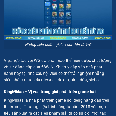
Những siêu phẩm giải trí hot đến từ WG
Việc hợp tác với WG đã phần nào thể hiện được chất lượng
và sự đẳng cấp của 58WIN. Khi truy cập vào nhà phát
hành này tại nhà cái, hội viên có thể trải nghiệm những
siêu phẩm như poker texas hold’em, binh dứa, sicbo,…
KingMidas – Vị vua trong giới phát triển game bài
KingMidas là nhà phát triển game nổi tiếng hàng đầu trên
thị trường. Thương hiệu trình làng từ năm 2018 với mục
tiêu sản xuất ra các siêu phẩm giải trí có sự đổi mới, táo