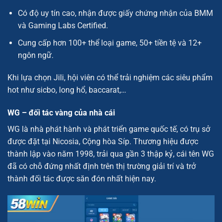
Có độ uy tín cao, nhận được giấy chứng nhận của BMM
và Gaming Labs Certified.
Cung cấp hơn 100+ thể loại game, 50+ tiền tệ và 12+
ngôn ngữ.
Khi lựa chọn Jili, hội viên có thể trải nghiệm các siêu phẩm
hot như sicbo, long hổ, baccarat,…
WG – đối tác vàng của nhà cái
WG là nhà phát hành và phát triển game quốc tế, có trụ sở
được đặt tại Nicosia, Cộng hòa Síp. Thương hiệu được
thành lập vào năm 1998, trải qua gần 3 thập kỷ, cái tên WG
đã có chỗ đứng nhất định trên thị trường giải trí và trở
thành đối tác được săn đón nhất hiện nay.