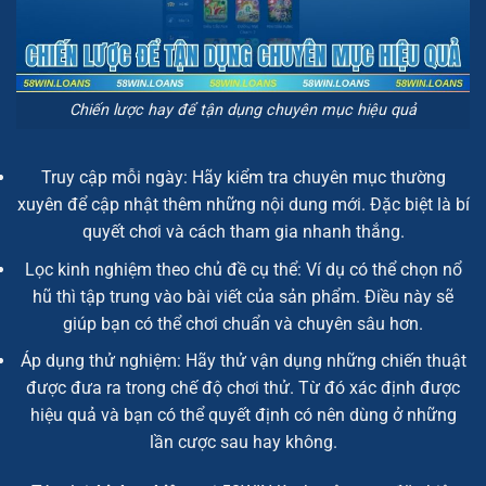
Chiến lược hay để tận dụng chuyên mục hiệu quả
Truy cập mỗi ngày: Hãy kiểm tra chuyên mục thường
xuyên để cập nhật thêm những nội dung mới. Đặc biệt là bí
quyết chơi và cách tham gia nhanh thắng.
Lọc kinh nghiệm theo chủ đề cụ thể: Ví dụ có thể chọn nổ
hũ thì tập trung vào bài viết của sản phẩm. Điều này sẽ
giúp bạn có thể chơi chuẩn và chuyên sâu hơn.
Áp dụng thử nghiệm: Hãy thử vận dụng những chiến thuật
được đưa ra trong chế độ chơi thử. Từ đó xác định được
hiệu quả và bạn có thể quyết định có nên dùng ở những
lần cược sau hay không.