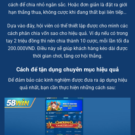
cách để chia nhỏ ngân sắc. Hoặc đơn giản là đặt ra giới
hạn thắng thua, không cược khi đang thất bại liên tiếp…
Dựa vào đây, hội viên có thể thiết lập được cho mình các
cách phân chia vốn sao cho hiệu quả. Ví dụ nếu có trong
tay 2 triệu đồng thì nên chia thành 10 cược, mỗi lần tối đa
200.000VND. Điều này sẽ giúp khách hàng kéo dài được
thời gian chơi, tăng cơ hội thắng.
Cách để tận dụng chuyên mục hiệu quả
Để đảm bảo các kinh nghiệm được đưa ra áp dụng hiệu
quả nhất, bạn cần thực hiện những cách sau: