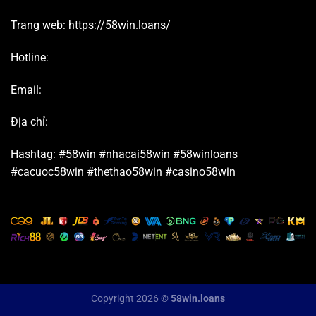
Trang web: https://58win.loans/
Hotline:
Email:
Địa chỉ:
Hashtag: #58win #nhacai58win #58winloans
#cacuoc58win #thethao58win #casino58win
Copyright 2026 ©
58win.loans