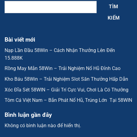
TÌM
KIẾM
Bài viết mới
Nạp Lần Đầu 58Win – Cách Nhận Thưởng Lên Đến
15.888K
Rồng May Mắn 58Win – Trải Nghiệm Nổ Hũ Đỉnh Cao
Kho Báu 58Win – Trải Nghiệm Slot Săn Thưởng Hấp Dẫn
Xóc Đĩa Sét 58WIN – Giải Trí Cực Vui, Chơi Là Có Thưởng
Tôm Cá Việt Nam – Bắn Phát Nổ Hũ, Trúng Lớn Tại 58WIN
Bình luận gần đây
Không có bình luận nào để hiển thị.