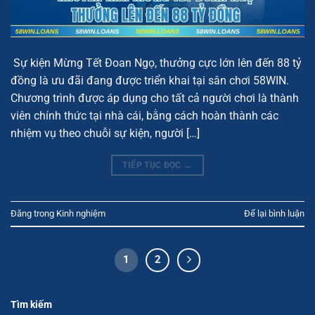
Sự kiện Mừng Tết Đoan Ngọ, thưởng cực lớn lên đến 88 tỷ
đồng là ưu đãi đang được triển khai tại sân chơi 58WIN.
Chương trình được áp dụng cho tất cả người chơi là thành
viên chính thức tại nhà cái, bằng cách hoàn thành các
nhiệm vụ theo chuỗi sự kiện, người […]
TIẾP TỤC ĐỌC
→
Đăng trong
Kinh nghiệm
Để lại bình luận
1
2
Tìm kiếm