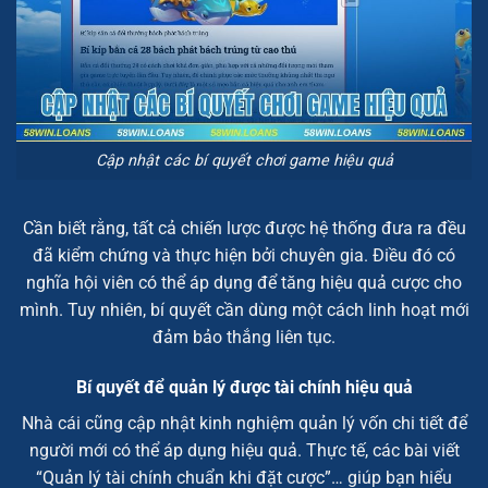
Cập nhật các bí quyết chơi game hiệu quả
Cần biết rằng, tất cả chiến lược được hệ thống đưa ra đều
đã kiểm chứng và thực hiện bởi chuyên gia. Điều đó có
nghĩa hội viên có thể áp dụng để tăng hiệu quả cược cho
mình. Tuy nhiên, bí quyết cần dùng một cách linh hoạt mới
đảm bảo thắng liên tục.
Bí quyết để quản lý được tài chính hiệu quả
Nhà cái cũng cập nhật kinh nghiệm quản lý vốn chi tiết để
người mới có thể áp dụng hiệu quả. Thực tế, các bài viết
“Quản lý tài chính chuẩn khi đặt cược”… giúp bạn hiểu