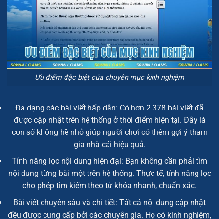
Ưu điểm đặc biệt của chuyên mục kinh nghiệm
Đa dạng các bài viết hấp dẫn: Có hơn 2.378 bài viết đã
được cập nhật trên hệ thống ở thời điểm hiện tại. Đây là
con số không hề nhỏ giúp người chơi có thêm gợi ý tham
gia nhà cái hiệu quả.
Tính năng lọc nội dung hiện đại: Bạn không cần phải tìm
nội dung từng bài một trên hệ thống. Thực tế, tính năng lọc
cho phép tìm kiếm theo từ khóa nhanh, chuẩn xác.
Bài viết chuyên sâu và chi tiết: Tất cả nội dung cập nhật
đều được cung cấp bởi các chuyên gia. Họ có kinh nghiệm,