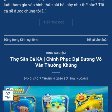
luật tham gia vào hình thức bài bài này như thế nào? Tất
cả sẽ được chúng tôi […]
TIẾP TỤC ĐỌC
→
Đăng trong
Kinh nghiệm
Để lại bình luận
KINH NGHIỆM
Thợ Săn Cá KA | Chinh Phục Đại Dương Vô
Vàn Thưởng Khủng
ĐĂNG VÀO
7 THÁNG 4, 2026
BỞI
58WINLOANS
07
Th4