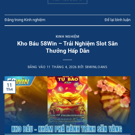
Đăng trong
Kinh nghiệm
Để lại bình luận
KINH NGHIỆM
Kho Báu 58Win – Trải Nghiệm Slot Săn
Thưởng Hấp Dẫn
ĐĂNG VÀO
11 THÁNG 4, 2026
BỞI
58WINLOANS
11
Th4