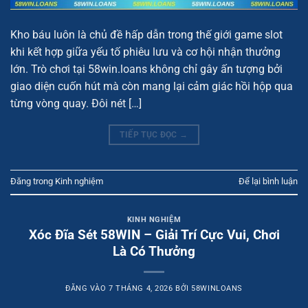
Kho báu luôn là chủ đề hấp dẫn trong thế giới game slot
khi kết hợp giữa yếu tố phiêu lưu và cơ hội nhận thưởng
lớn. Trò chơi tại 58win.loans không chỉ gây ấn tượng bởi
giao diện cuốn hút mà còn mang lại cảm giác hồi hộp qua
từng vòng quay. Đôi nét […]
TIẾP TỤC ĐỌC
→
Đăng trong
Kinh nghiệm
Để lại bình luận
KINH NGHIỆM
Xóc Đĩa Sét 58WIN – Giải Trí Cực Vui, Chơi
Là Có Thưởng
ĐĂNG VÀO
7 THÁNG 4, 2026
BỞI
58WINLOANS