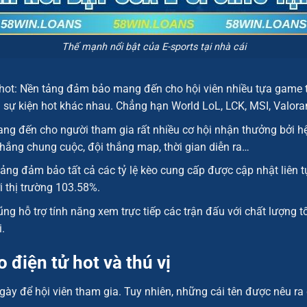
Thế mạnh nổi bật của E-sports tại nhà cái
i hot: Nền tảng đảm bảo mang đến cho hội viên nhiều tựa game 
 sự kiện hot khác nhau. Chẳng hạn World LoL, LCK, MSI, Valor
ng đến cho người tham gia rất nhiều cơ hội nhận thưởng bởi hệ
thắng chung cuộc, đội thắng map, thời gian diễn ra…
ảng đảm bảo tất cả các tỷ lệ kèo cung cấp được cập nhật liên tụ
 thị trường 103.58%.
ũng hỗ trợ tính năng xem trực tiếp các trận đấu với chất lượng t
.
 điện tử hot và thú vị
ngày để hội viên tham gia. Tuy nhiên, những cái tên được nêu ra