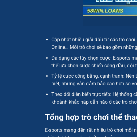
Cập nhật nhiều giải đấu từ các trò chơ
Online… Mỗi trò chơi sẽ bao gồm những
Đa dạng các tùy chọn cược: E-sports ma
thể lựa chọn cược chiến công đầu, đội 
Tỷ lệ cược công bằng, cạnh tranh: Nền t
biệt, nhưng vẫn đảm bảo cao hơn so với
Theo dõi diễn biến trực tiếp: Hệ thống c
khoảnh khắc hấp dẫn nào ở các trò chơi
Tổng hợp trò chơi thể thao
E-sports mang đến rất nhiều trò chơi mỗi 