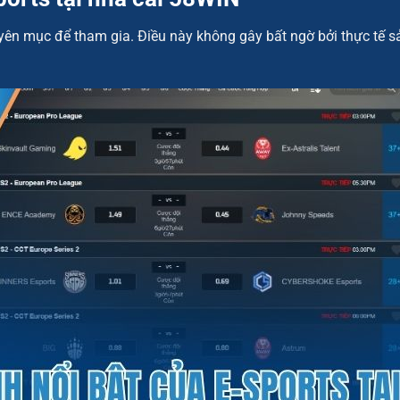
yên mục để tham gia. Điều này không gây bất ngờ bởi thực tế s