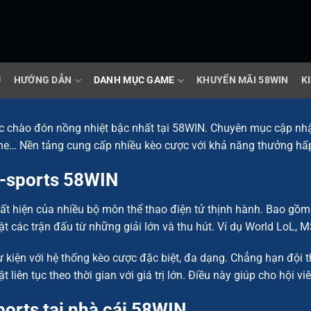
Ủ
HƯỚNG DẪN
DANH MỤC GAME
KHUYẾN MÃI 58WIN
K
 chào đón nồng nhiệt bậc nhất tại 58WIN. Chuyên mục cập nhậ
ine… Nền tảng cung cấp nhiều kèo cược với khả năng thưởng hấp
E-sports 58WIN
xuất hiện của nhiều bộ môn thể thao điện tử thịnh hành. Bao gồm
 các trận đấu từ những giải lớn và thu hút. Ví dụ World LoL, 
 kiện với hệ thống kèo cược đặc biệt, đa dạng. Chẳng hạn đội t
liên tục theo thời gian với giá trị lớn. Điều này giúp cho hội 
ports tại nhà cái 58WIN