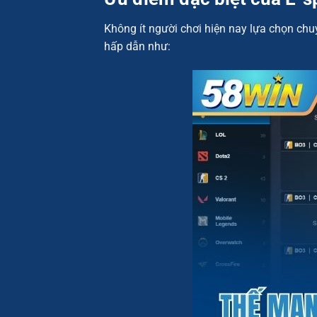
Không ít người chơi hiện nay lựa chọn chu
hấp dẫn như: