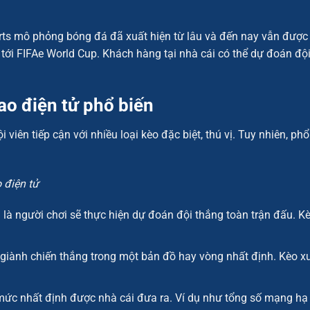
orts mô phỏng bóng đá đã xuất hiện từ lâu và đến nay vẫn được y
tới FIFAe World Cup. Khách hàng tại nhà cái có thể dự đoán đội
ao điện tử phổ biến
i viên tiếp cận với nhiều loại kèo đặc biệt, thú vị. Tuy nhiên, p
 điện tử
 là người chơi sẽ thực hiện dự đoán đội thắng toàn trận đấu.
giành chiến thắng trong một bản đồ hay vòng nhất định. Kèo xu
ức nhất định được nhà cái đưa ra. Ví dụ như tổng số mạng hạ 